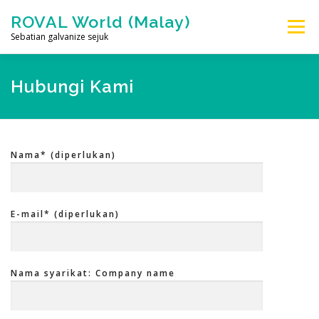
Skip
ROVAL World (Malay)
Menu
to
Sebatian galvanize sejuk
content
Ciri-ciri
Produk
Cara Penggunaan
Hubungi Kami
Video promosi
Muat turun
Pengedar
Nama* (diperlukan)
Syarikat
Hubungi Kami
Select Language
E-mail* (diperlukan)
Nama syarikat: Company name